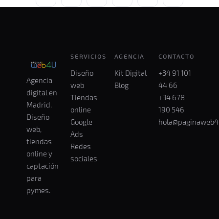
SERVICIOS
AGENCIA
CONTACTO
Diseño
Kit Digital
+34 91 101
Agencia
web
Blog
44 66
digital en
Tiendas
+34 678
Madrid.
online
190 546
Diseño
Google
hola@paginaweb4
web,
Ads
tiendas
Redes
online y
sociales
captación
para
pymes.