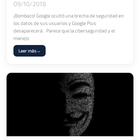
09/10/2018
¡Bombazo! Google ocultó una brecha de seguridad en
los datos de sus usuarios y Google Plus
desaparecerá. Parece que la ciberseguridad y el
manejo
Leer más