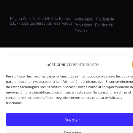
Página Web 4U © 2026 Alfa Raster
Aviso legal
·
Política de
S.L. · Todos los derechos reservados
Privacidad
·
Política de
Cookies
Gestionar consentimiento
Para ofrecer las mejores experiencias, utilizamos tecnologías como las cookie
para almacenar y/o acceder a la información del dispositivo. El consentimient
de estas tecnologías nos permitirá procesar datos como el comportamiento d
navegación o las identificaciones únicas en este sitio. No consentir o retirar el
consentimiento, puede afectar negativamente a ciertas características y
funciones.
Aceptar
Denegar